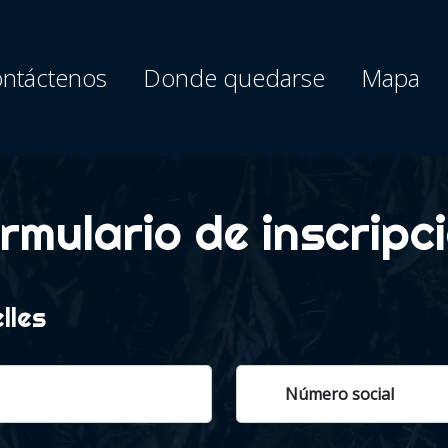
ntáctenos
Donde quedarse
Mapa
rmulario de inscripc
lles
Número social